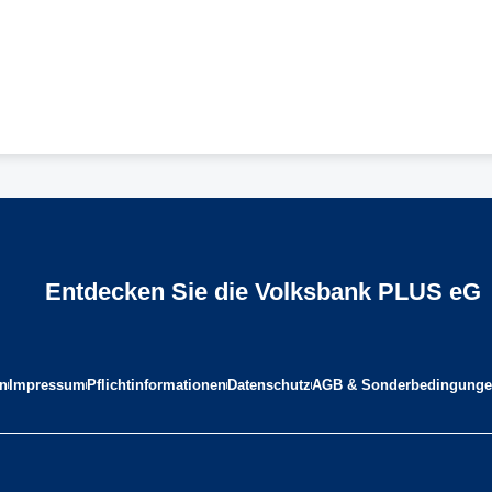
Entdecken Sie die Volksbank PLUS eG
n
Impressum
Pflichtinformationen
Datenschutz
AGB & Sonderbedingung
F
I
W