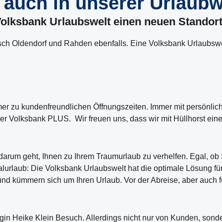
zt auch in unserer Urlaubw
 Volksbank Urlaubswelt einen neuen Standor
ch Oldendorf und Rahden ebenfalls. Eine Volksbank Urlaubswel
er zu kundenfreundlichen Öffnungszeiten. Immer mit persönlic
 der Volksbank PLUS. Wir freuen uns, dass wir mit Hüllhorst ei
 darum geht, Ihnen zu Ihrem Traumurlaub zu verhelfen. Egal, ob S
urlaub: Die Volksbank Urlaubswelt hat die optimale Lösung fü
nd kümmern sich um Ihren Urlaub. Vor der Abreise, aber auch fü
egin Heike Klein Besuch. Allerdings nicht nur von Kunden, son