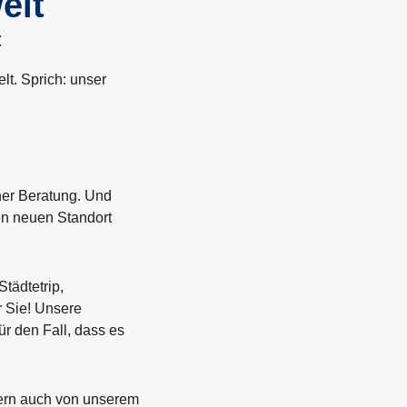
elt
t
t. Sprich: unser
her Beratung. Und
nen neuen Standort
tädtetrip,
r Sie! Unsere
r den Fall, dass es
dern auch von unserem