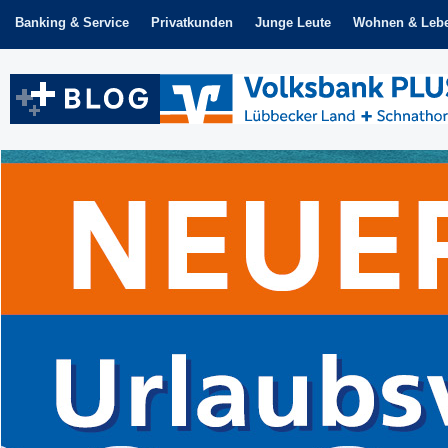
Zum
Banking & Service
Privatkunden
Junge Leute
Wohnen & Leb
Inhalt
springen