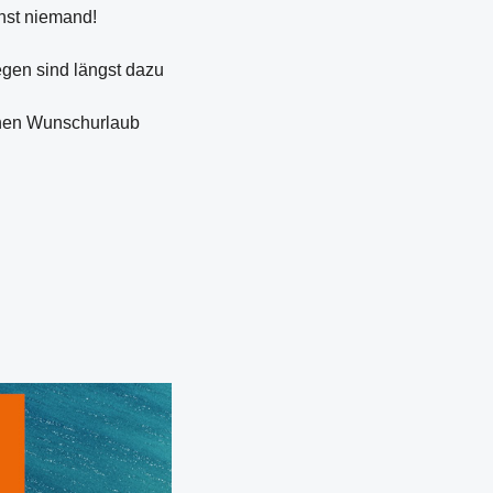
nst niemand!
egen sind längst dazu
achen Wunschurlaub